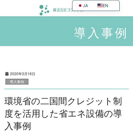
JA
EN
導入事例
2020年3月16日
導入事例
環境省の二国間クレジット制
度を活用した省エネ設備の導
入事例